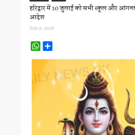
हरिद्वार में 10 जुलाई को सभी स्कूल और आंगनबाड
आदेश
July 9, 2026
W
S
h
h
at
ar
s
e
A
p
p