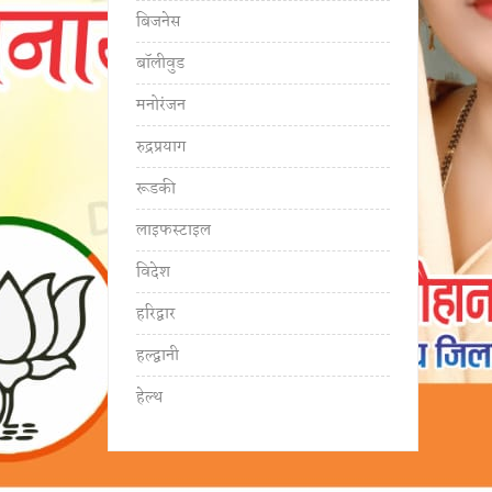
बिजनेस
बॉलीवुड
मनोरंजन
रुद्रप्रयाग
रूडकी
लाइफस्टाइल
विदेश
हरिद्वार
हल्द्वानी
हेल्थ