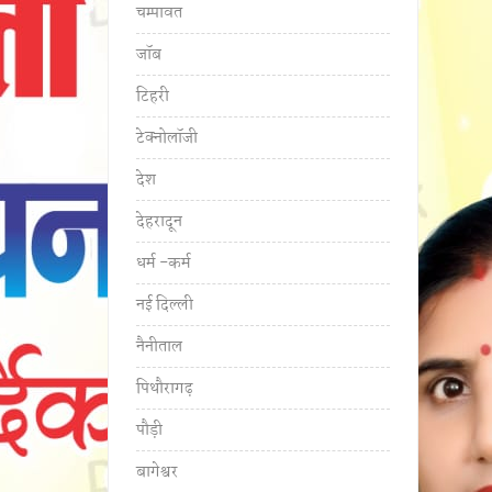
चम्पावत
जॉब
टिहरी
टेक्नोलॉजी
देश
देहरादून
धर्म -कर्म
नई दिल्ली
नैनीताल
पिथौरागढ़
पौड़ी
बागेश्वर