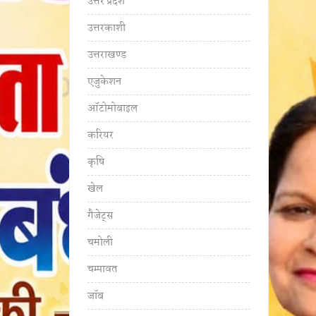
उत्तर प्रदेश
उत्तरकाशी
उत्तराखण्ड
एजुकेशन
ऑटोमोबाइल
करियर
कृषि
खेल
गैजेट्स
चमोली
चम्पावत
जॉब