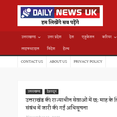
Skip
to
D
content
हम
लिखेंग
N
सब
उत्तराखण्ड
उत्तर प्रदेश
देश
एजुकेशन
करियर
पढ़ेंगे
U
लाइफस्टाइल
विदेश
हेल्थ
CONTACT US
ABOUT US
PRIVACY POLICY
उत्तराखण्ड
देहरादून
उत्तराखंड की राज्याधीन सेवाओं में छः माह के
संबंध में जारी की गई अधिसूचना