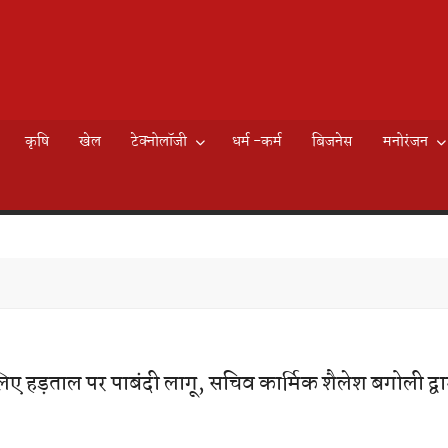
AILY
े
EWS
कृषि
खेल
टेक्नोलॉजी
धर्म -कर्म
बिजनेस
मनोरंजन
K
 लिए हड़ताल पर पाबंदी लागू, सचिव कार्मिक शैलेश बगोली द्व