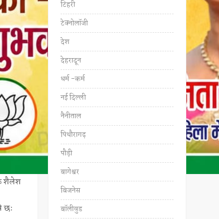
टिहरी
टेक्नोलॉजी
देश
देहरादून
धर्म -कर्म
नई दिल्ली
नैनीताल
पिथौरागढ़
पौड़ी
बागेश्वर
क शैलेश
बिजनेस
से छः
बॉलीवुड