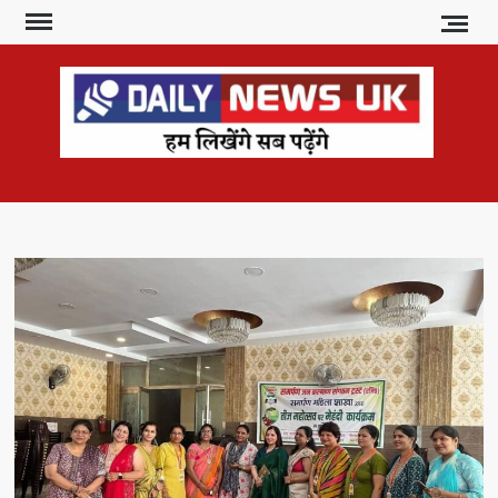
Skip
to
content
DAI
हम
लिखेंगे
NE
सब
U
पढ़ेंगे