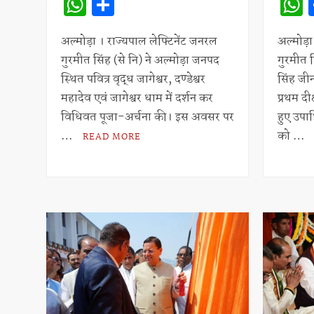
W
S
h
h
at
ar
अल्मोड़ा । राज्यपाल लेफ्टिनेंट जनरल
अल्मोड़ा
गुरमीत सिंह (से नि) ने अल्मोड़ा जनपद
गुरमीत स
s
e
स्थित पवित्र वृद्ध जागेश्वर, दण्डेश्वर
सिंह जीन
A
महादेव एवं जागेश्वर धाम में दर्शन कर
प्रथम दी
p
विधिवत पूजा-अर्चना की। इस अवसर पर
हुए उपाध
p
…
को …
READ MORE