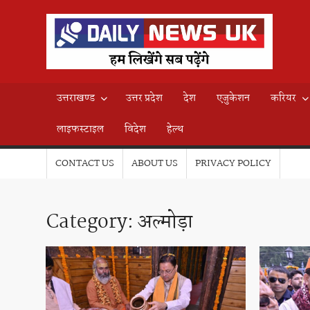
Skip
to
D
content
हम
लिखेंग
N
सब
उत्तराखण्ड
उत्तर प्रदेश
देश
एजुकेशन
करियर
पढ़ेंगे
U
लाइफस्टाइल
विदेश
हेल्थ
CONTACT US
ABOUT US
PRIVACY POLICY
Category:
अल्मोड़ा