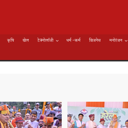
AILY
े
EWS
कृषि
खेल
टेक्नोलॉजी
धर्म -कर्म
बिजनेस
मनोरंजन
K