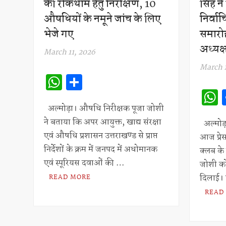
की रोकथाम हेतु निरीक्षण, 10
सिंह न
औषधियों के नमूने जांच के लिए
निर्वा
भेजे गए
समारोह
अध्यक
March 11, 2026
March 
W
S
h
h
at
ar
अल्मोड़ा। औषधि निरीक्षक पूजा जोशी
ने बताया कि अपर आयुक्त, खाद्य संरक्षा
s
e
अल्मोड़
एवं औषधि प्रशासन उत्तराखण्ड से प्राप्त
आज प्रेस
A
निर्देशों के क्रम में जनपद में अधोमानक
क्लब के
p
एवं स्पूरियस दवाओं की …
जोशी क
p
दिलाई। 
READ MORE
READ