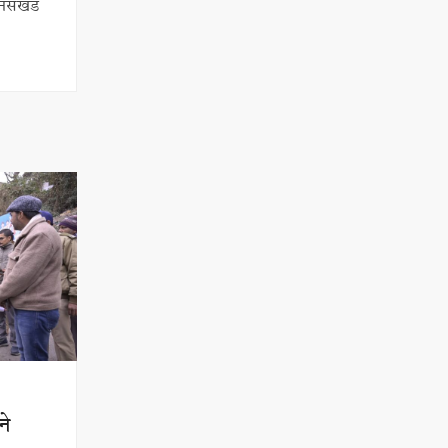
नसखंड
ने