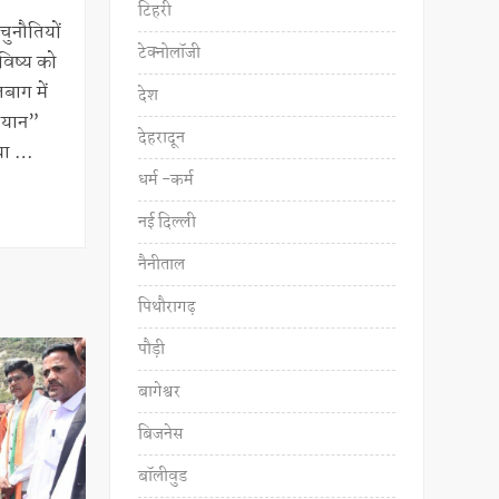
टिहरी
चुनौतियों
टेक्नोलॉजी
विष्य को
लबाग में
देश
ियान”
देहरादून
िया …
धर्म -कर्म
नई दिल्ली
नैनीताल
पिथौरागढ़
पौड़ी
बागेश्वर
बिजनेस
बॉलीवुड