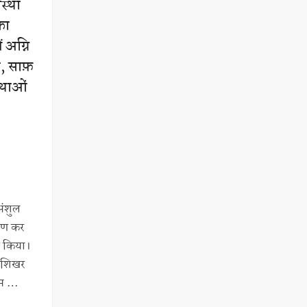
वस्था
का
ं अग्नि
ा, साफ़
्थाओं
अंशुल
्रमण कर
ण किया।
े शिखर
गम …