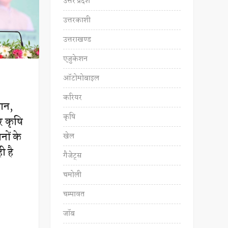
उत्तर प्रदेश
उत्तरकाशी
उत्तराखण्ड
एजुकेशन
ऑटोमोबाइल
करियर
वान,
कृषि
र कृषि
नों के
खेल
ी है
गैजेट्स
चमोली
चम्पावत
जॉब