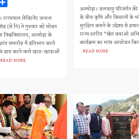
W
S
h
h
h
h
at
ar
अल्मोड़ा। जलवायु परिवर्तन की 
के बीच कृषि और किसानों के भ
at
ar
। राज्यपाल लेफ्टिनेंट जनरल
s
e
सुरक्षित बनाने के उद्देश्य से हवा
िंह (से नि) ने गुरुवार को सोबन
s
e
A
राज्य स्तरीय “खेत बचाओ अभ
ा विश्वविद्यालय, अल्मोड़ा के
A
p
कार्यक्रम का भव्य आयोजन क
क्षांत समारोह में प्रतिभाग करते
p
p
ि प्राप्त करने वाले छात्र-छात्राओं
READ MORE
p
READ MORE