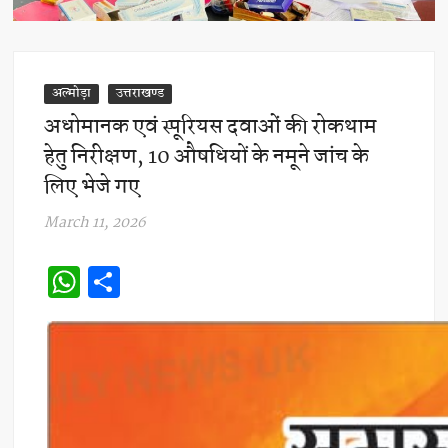
अल्मोड़ा
उत्तराखण्ड
अधोमानक एवं स्पूरियस दवाओं की रोकथाम
हेतु निरीक्षण, 10 औषधियों के नमूने जांच के
लिए भेजे गए
March 11, 2026
W
S
h
h
at
ar
s
e
A
p