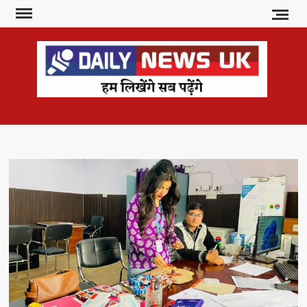
Skip
to
content
DAI
हम
लिखेंगे
NE
सब
U
पढ़ेंगे