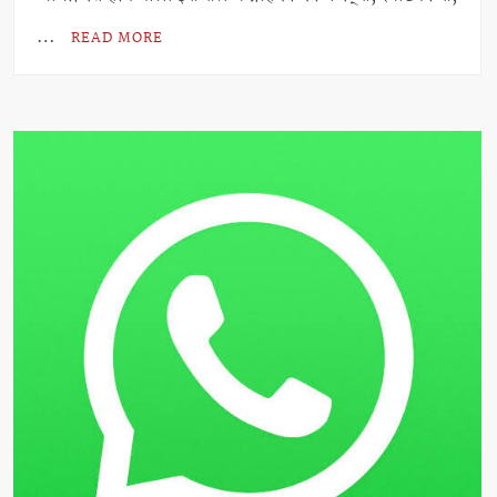
A
…
p
READ MORE
p