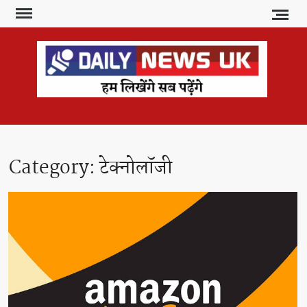
Skip
to
content
DAI
हम
लिखेंगे
NE
सब
U
पढ़ेंगे
Category:
टेक्नोलॉजी