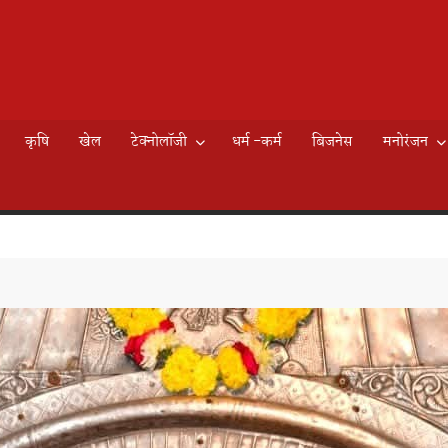
AILY
े
EWS
कृषि
खेल
टेक्नोलॉजी
धर्म -कर्म
बिजनेस
मनोरंजन
K