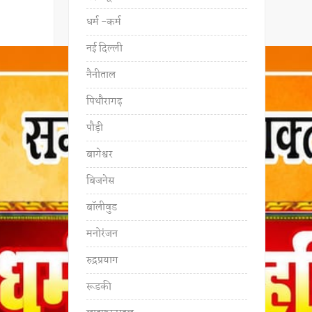
धर्म -कर्म
नई दिल्ली
नैनीताल
पिथौरागढ़
पौड़ी
बागेश्वर
बिजनेस
बॉलीवुड
मनोरंजन
रुद्रप्रयाग
रूडकी