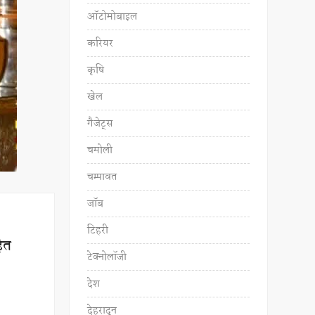
ऑटोमोबाइल
करियर
कृषि
खेल
गैजेट्स
चमोली
चम्पावत
जॉब
टिहरी
हित
टेक्नोलॉजी
देश
देहरादून