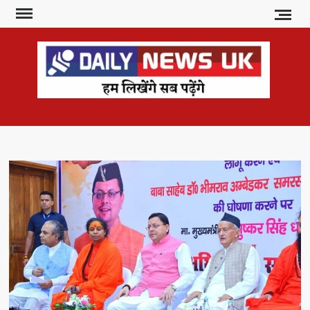
Skip
to
content
DAI
हम
लिखेंगे
NE
सब
U
पढ़ेंगे