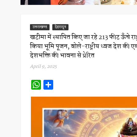
उत्तराखण्ड
देहरादून
खटीमा में स्थापित किए जा रहे 213 फीट ऊँचे राष्ट
किया भूमि पूजन, बोले-राष्ट्रीय ध्वज देश की
देशभक्ति की भावना से प्रेरित
April 9, 2025
W
S
h
h
at
ar
s
e
A
p