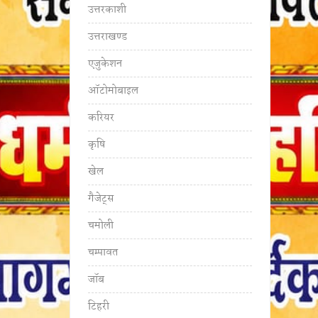
उत्तरकाशी
उत्तराखण्ड
एजुकेशन
ऑटोमोबाइल
करियर
कृषि
खेल
गैजेट्स
चमोली
चम्पावत
जॉब
टिहरी