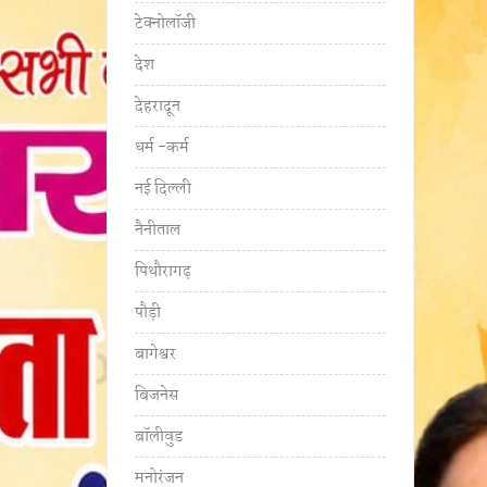
टेक्नोलॉजी
देश
देहरादून
धर्म -कर्म
नई दिल्ली
नैनीताल
पिथौरागढ़
पौड़ी
बागेश्वर
बिजनेस
बॉलीवुड
मनोरंजन