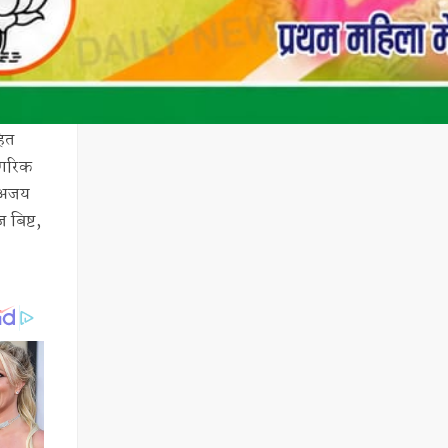
हित
ागरिक
द अजय
 बिष्ट,