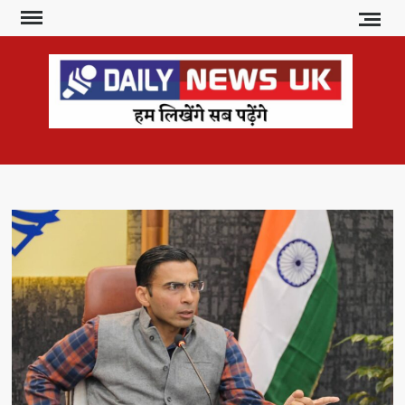
Skip
to
content
DAI
हम
लिखेंगे
NE
सब
U
पढ़ेंगे