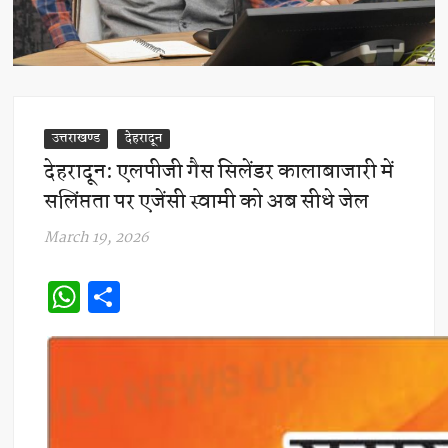
उत्तराखण्ड
देहरादून
देहरादून: एलपीजी गैस सिलेंडर कालाबाजारी में
सलिंप्तता पर एजेंसी स्वामी को अब सीधे जेल
March 19, 2026
W
S
h
h
at
ar
s
e
A