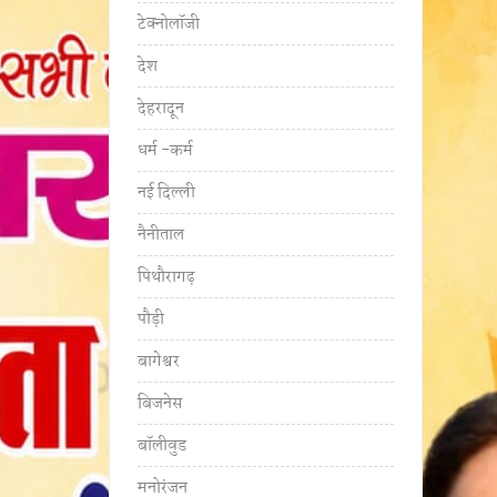
टेक्नोलॉजी
देश
देहरादून
धर्म -कर्म
नई दिल्ली
नैनीताल
पिथौरागढ़
पौड़ी
बागेश्वर
बिजनेस
बॉलीवुड
मनोरंजन