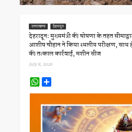
उत्तराखण्ड
देहरादून
देहरादून: मुख्यमंत्री की घोषणा के तहत सीमाद
आशीष चौहान ने किया स्थलीय परीक्षण, साथ 
की तत्काल कार्रवाई, मशीन सीज
July 8, 2026
W
S
h
h
at
ar
s
e
A
p