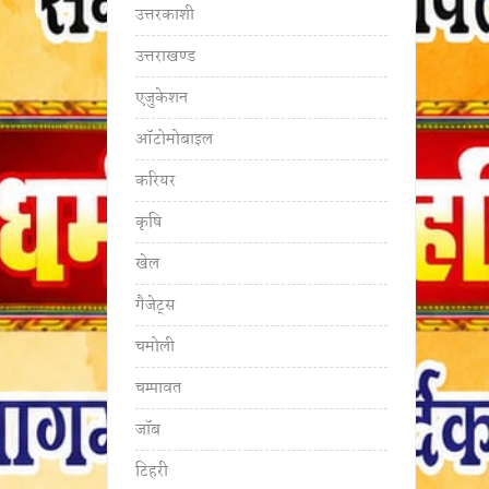
उत्तरकाशी
उत्तराखण्ड
एजुकेशन
ऑटोमोबाइल
करियर
कृषि
खेल
गैजेट्स
चमोली
चम्पावत
जॉब
टिहरी