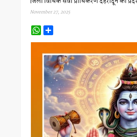
जिला विधिक सेवा प्राधिकरण देहरादून को प्रदेश 
November 27, 2025
W
S
h
h
at
ar
s
e
A
p
p