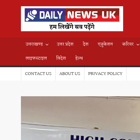
Skip
to
D
content
हम
लिखेंग
N
सब
उत्तराखण्ड
उत्तर प्रदेश
देश
एजुकेशन
करियर
पढ़ेंगे
U
लाइफस्टाइल
विदेश
हेल्थ
CONTACT US
ABOUT US
PRIVACY POLICY