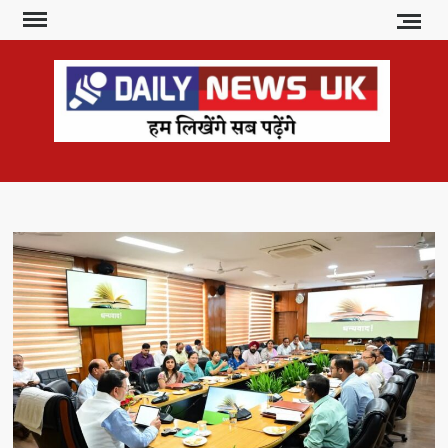
Skip
to
content
DAI
हम
लिखेंगे
NE
सब
U
पढ़ेंगे