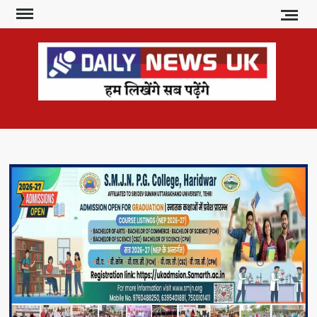
Skip
to
content
DAI
हम
लिखेंगे
NE
सब
U
पढ़ेंगे