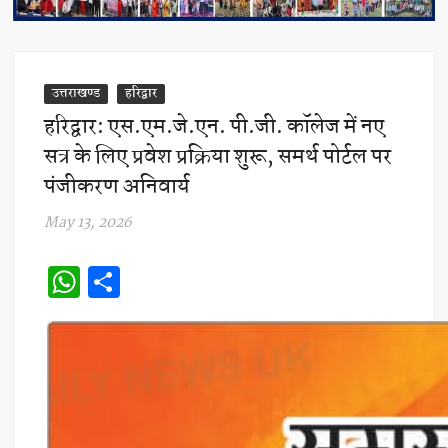
उत्तराखण्ड
हरिद्वार
हरिद्वार: एस.एम.जे.एन. पी.जी. कॉलेज में नए
सत्र के लिए प्रवेश प्रक्रिया शुरू, समर्थ पोर्टल पर
पंजीकरण अनिवार्य
May 13, 2026
W
S
h
h
at
ar
s
e
A
p