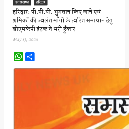
उत्तराखण्ड
हरिद्वार
हरिद्वार: पी.पी.पी. भुगतान किए जाने एवं
श्रमिकों की ज्वलंत माँगों के त्वरित समाधान हेतु
बीएमकेपी इंटक ने भरी हुँकार
May 13, 2026
W
S
h
h
at
ar
s
e
A
p
p