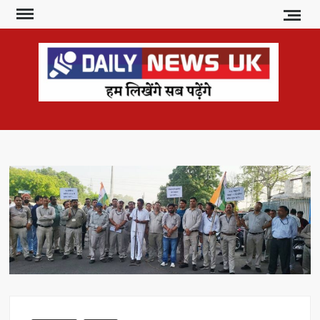
Skip
to
content
DAI
हम
लिखेंगे
NE
सब
U
पढ़ेंगे