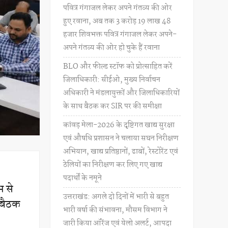
पवित्र गंगाजल लेकर अपने गंतव्य की ओर
हुए रवाना, अब तक 3 करोड़ 19 लाख 48
हजार शिवभक्त पवित्र गंगाजल लेकर अपने-
अपने गंतव्य की ओर हो चुके हैं रवाना
BLO और फील्ड स्टॉफ को प्रोत्साहित करें
जिलाधिकारी: सीईओ, मुख्य निर्वाचन
अधिकारी ने मंडलायुक्तों और जिलाधिकारियों
के साथ बैठक कर SIR पर की समीक्षा
कांवड़ मेला-2026 के दृष्टिगत खाद्य सुरक्षा
एवं औषधि प्रशासन ने चलाया सघन निरीक्षण
अभियान, खाद्य प्रतिष्ठानों, ढाबों, रेस्टोरेंट एवं
ठेलियों का निरीक्षण कर लिए गए खाद्य
पदार्थों के नमूने
भ से
उत्तराखंड: अगले दो दिनों में भारी से बहुत
ण बैठक
भारी वर्षा की संभावना, मौसम विभाग ने
जारी किया ऑरेंज एवं येलो अलर्ट, आपदा