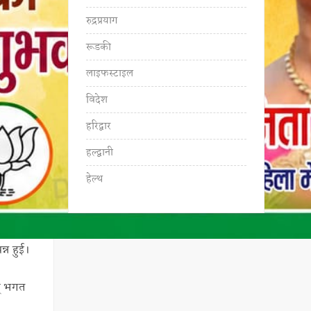
रुद्रप्रयाग
रूडकी
लाइफस्टाइल
विदेश
हरिद्वार
हल्द्वानी
हेल्थ
न्न हुई।
वम् भगत