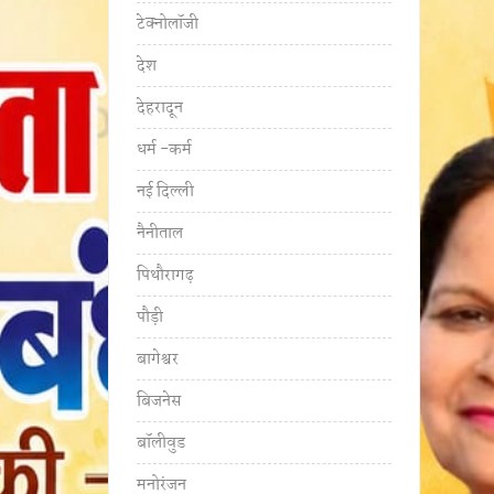
टेक्नोलॉजी
देश
देहरादून
धर्म -कर्म
नई दिल्ली
नैनीताल
पिथौरागढ़
पौड़ी
बागेश्वर
बिजनेस
बॉलीवुड
मनोरंजन