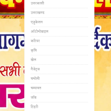
उत्तरकाशी
उत्तराखण्ड
एजुकेशन
ऑटोमोबाइल
करियर
कृषि
खेल
गैजेट्स
चमोली
चम्पावत
जॉब
टिहरी