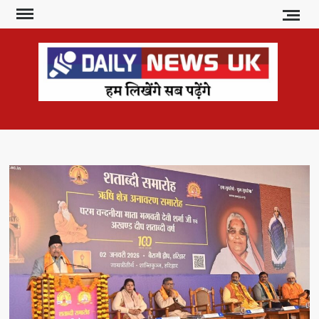
Skip
to
content
DAI
हम
लिखेंगे
NE
सब
U
पढ़ेंगे