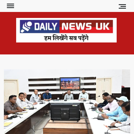
Skip
to
content
DAI
हम
लिखेंगे
NE
सब
U
पढ़ेंगे