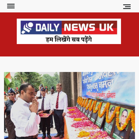
Skip
to
content
DAI
हम
लिखेंगे
NE
सब
U
पढ़ेंगे