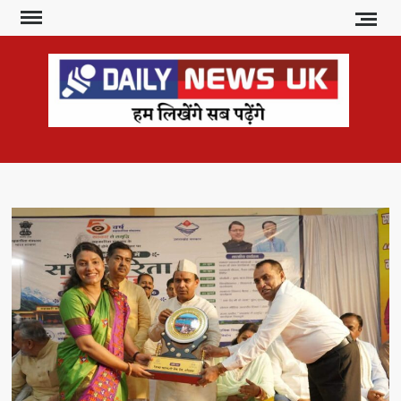
Skip
to
content
DAI
हम
लिखेंगे
NE
सब
U
पढ़ेंगे