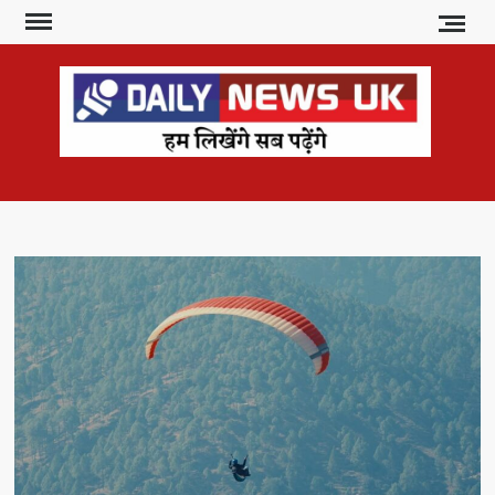
Skip
to
content
DAI
हम
लिखेंगे
NE
सब
U
पढ़ेंगे