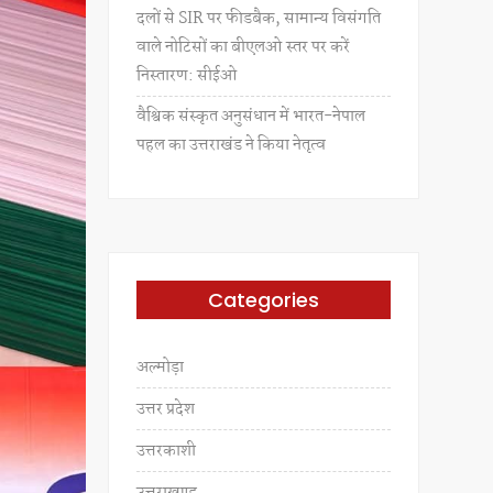
दलों से SIR पर फीडबैक, सामान्य विसंगति
वाले नोटिसों का बीएलओ स्तर पर करें
निस्तारण: सीईओ
वैश्विक संस्कृत अनुसंधान में भारत-नेपाल
पहल का उत्तराखंड ने किया नेतृत्व
Categories
अल्मोड़ा
उत्तर प्रदेश
उत्तरकाशी