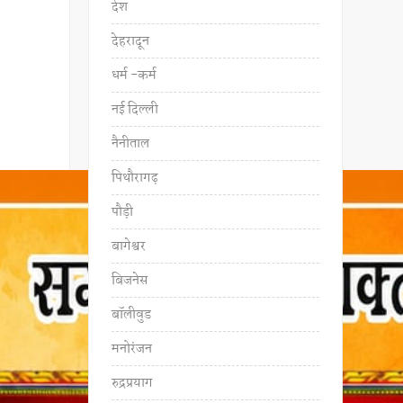
देश
देहरादून
धर्म -कर्म
नई दिल्ली
नैनीताल
पिथौरागढ़
पौड़ी
बागेश्वर
बिजनेस
बॉलीवुड
मनोरंजन
रुद्रप्रयाग