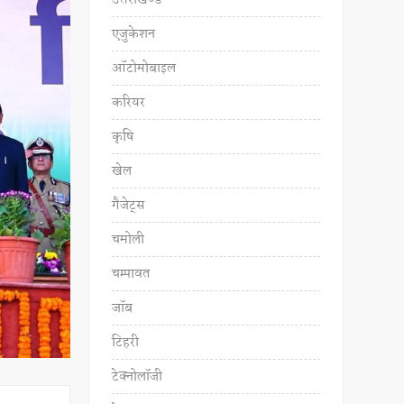
उत्तराखण्ड
एजुकेशन
ऑटोमोबाइल
करियर
कृषि
खेल
गैजेट्स
चमोली
चम्पावत
जॉब
टिहरी
टेक्नोलॉजी