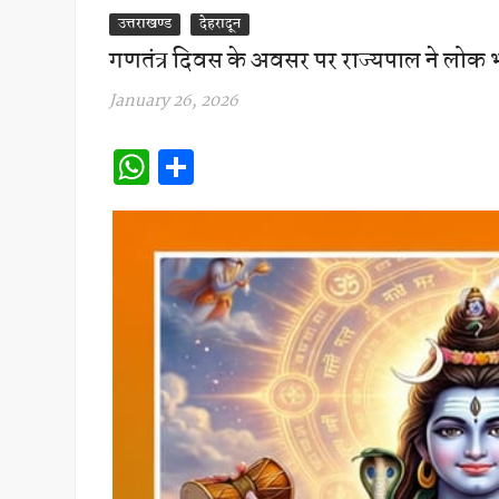
उत्तराखण्ड
देहरादून
गणतंत्र दिवस के अवसर पर राज्यपाल ने लोक भवन 
January 26, 2026
W
S
h
h
at
ar
s
e
A
p
p