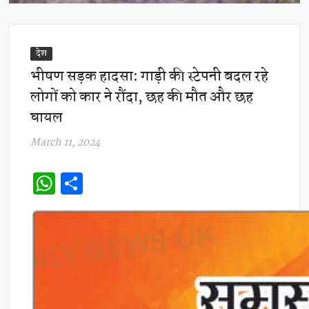
देश
भीषण सड़क हादसा: गाड़ी की स्टेपनी बदल रहे
लोगों को कार ने रौंदा, छह की मौत और छह
घायल
March 11, 2024
W
S
h
h
at
ar
s
e
A
p