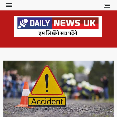
Skip
to
content
DAI
हम
लिखेंगे
NE
सब
U
पढ़ेंगे