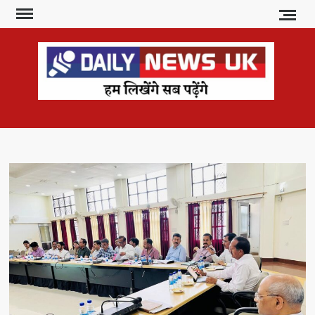
Skip
to
content
DAI
हम
लिखेंगे
NE
सब
U
पढ़ेंगे