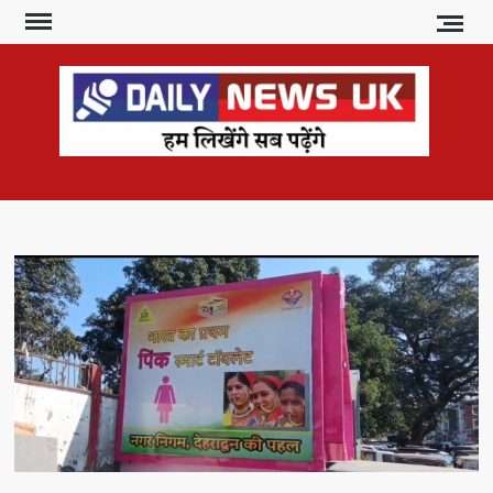
Skip
to
content
DAI
हम
लिखेंगे
NE
सब
U
पढ़ेंगे