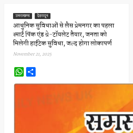
उत्तराखण्ड
देहरादून
आधुनिक सुविधाओं से लैस प्रेमनगर का पहला
स्मार्ट पिंक एंड ग्रे-टॉयलेट तैयार, जनता को
मिलेगी हाईटेक सुविधा, जल्द होगा लोकापर्ण
November 21, 2025
W
S
h
h
at
ar
s
e
A
p
p