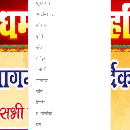
एजुकेशन
ऑटोमोबाइल
करियर
कृषि
खेल
गैजेट्स
चमोली
चम्पावत
जॉब
टिहरी
टेक्नोलॉजी
देश