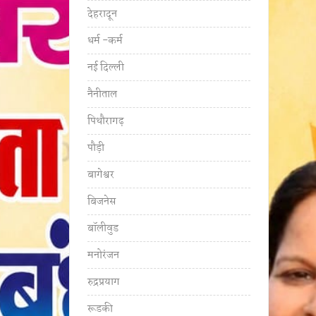
देहरादून
धर्म -कर्म
नई दिल्ली
नैनीताल
पिथौरागढ़
पौड़ी
बागेश्वर
बिजनेस
बॉलीवुड
मनोरंजन
रुद्रप्रयाग
रूडकी