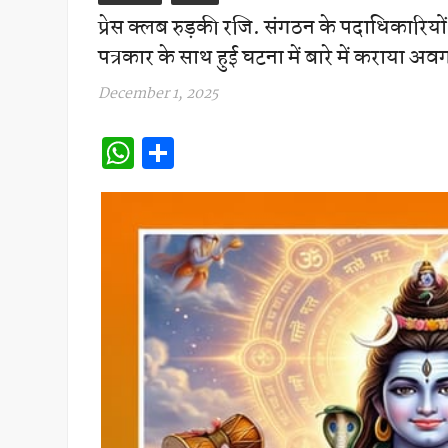
प्रेस क्लब रुड़की रजि. संगठन के पदाधिकारियों ने 
पत्रकार के साथ हुई घटना में बारे में कराया अवगत
December 1, 2025
W
S
h
h
at
ar
s
e
A
p
p