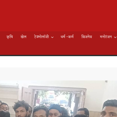
AILY
े
EWS
कृषि
खेल
टेक्नोलॉजी
धर्म -कर्म
बिजनेस
मनोरंजन
K