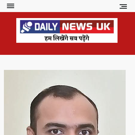
Skip
to
content
DAI
हम
लिखेंगे
NE
सब
U
पढ़ेंगे