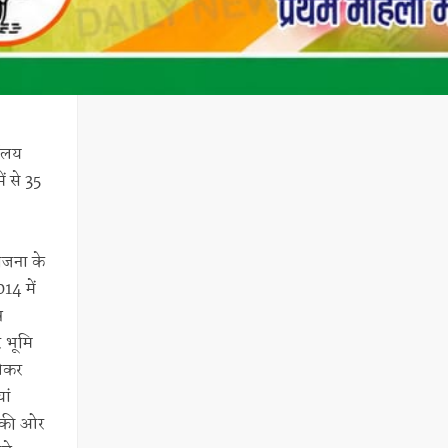
यालय
ं से 35
ोजना के
14 में
र
र भूमि
लेकर
ां
दी की ओर