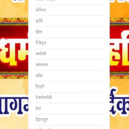
करियर
कृषि
खेल
गैजेट्स
चमोली
चम्पावत
जॉब
टिहरी
टेक्नोलॉजी
देश
देहरादून