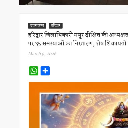
उत्तराखण्ड
हरिद्वार
हरिद्वार जिलाधिकारी मयूर दीक्षित की अध्यक्ष
पर 35 समस्याओं का निस्तारण, शेष शिकायतों 
March 9, 2026
W
S
h
h
at
ar
s
e
A
p
p