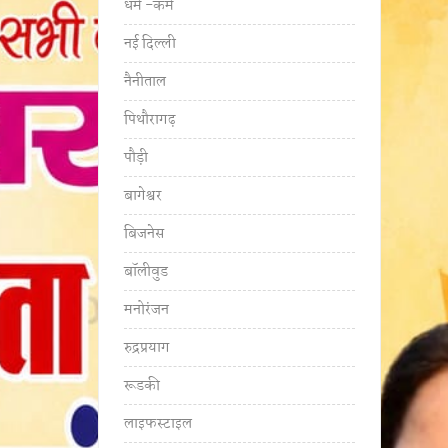
धर्म -कर्म
नई दिल्ली
नैनीताल
पिथौरागढ़
पौड़ी
बागेश्वर
बिजनेस
बॉलीवुड
मनोरंजन
रुद्रप्रयाग
रूडकी
लाइफस्टाइल