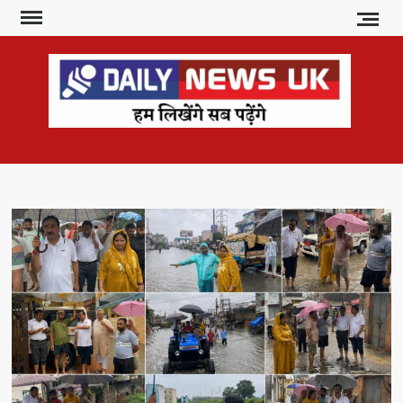
Skip
to
content
DAI
हम
लिखेंगे
NE
सब
U
पढ़ेंगे