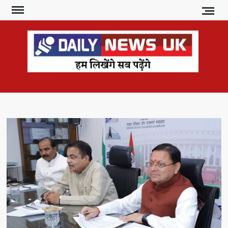
Skip
to
content
DAI
हम
लिखेंगे
NE
सब
U
पढ़ेंगे