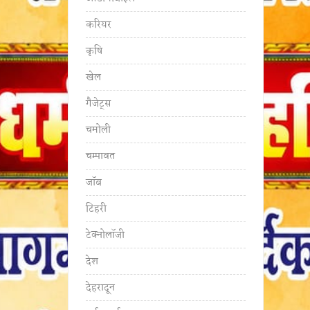
करियर
कृषि
खेल
गैजेट्स
चमोली
चम्पावत
जॉब
टिहरी
टेक्नोलॉजी
देश
देहरादून