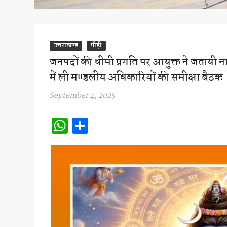
उत्तराखण्ड
पौड़ी
जनपदों की धीमी प्रगति पर आयुक्त ने जतायी ना
में ली मण्डलीय अधिकारियों की समीक्षा बैठक
September 4, 2025
W
S
h
h
at
ar
s
e
A
p
p