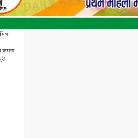
िन्न
त कराना
धूरी