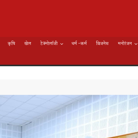
AILY
े
EWS
कृषि
खेल
टेक्नोलॉजी
धर्म -कर्म
बिजनेस
मनोरंजन
K