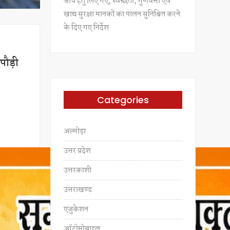
जांच हेतु लिए गए, स्वच्छता, गुणवत्ता एवं
खाद्य सुरक्षा मानकों का पालन सुनिश्चित करने
के दिए गए निर्देश
 पौड़ी
Categories
अल्मोड़ा
उत्तर प्रदेश
उत्तरकाशी
उत्तराखण्ड
एजुकेशन
ऑटोमोबाइल