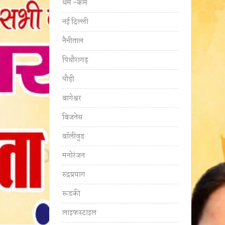
धर्म -कर्म
नई दिल्ली
नैनीताल
पिथौरागढ़
पौड़ी
बागेश्वर
बिजनेस
बॉलीवुड
मनोरंजन
रुद्रप्रयाग
रूडकी
लाइफस्टाइल