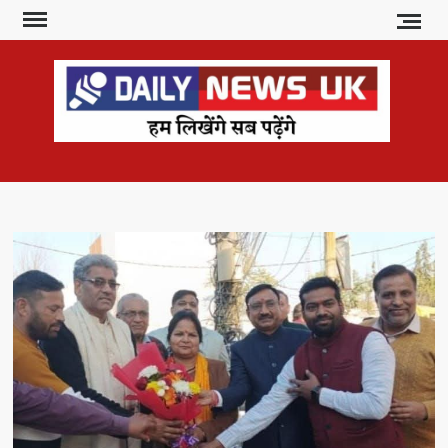
Skip
to
content
DAI
हम
लिखेंगे
NE
सब
U
पढ़ेंगे