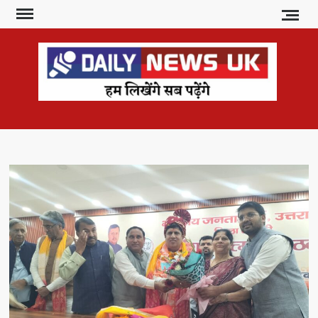
Skip
to
content
DAI
हम
लिखेंगे
NE
सब
U
पढ़ेंगे