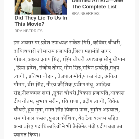
इस अवसर पर प्रदेश उपाध्यक्ष राकेश गिरी, कविंदर चौधरी,
दायित्वधारी शोभाराम प्रजापति,जिला महामंत्री सागर
गोयल, अक्षय प्रताप सिंह, रश्मि चौधरी उपाध्यक्ष सोनू धीमान
, प्रिया प्रवेश, संजीव तोमर,भीम सिंह,सचिन झबरेड़ी,मधुप
त्यागी , प्रतिभा चौहान, तेजपाल मौर्य,पंकज नंदा, अंकित
गौतम, धीर सिंह, गौरव कौशिक,प्रवीण संधू, आदित्य
रोड,नीलकमल शर्मा ,सुदेश चौधरी,विकास प्रजापति,आकाश
दीप गौतम, सुभाष सरीन, रवि राणा , प्रदीप त्यागी, विवेक
चौधरी,ध्रुव गुप्ता,भगत सिंह विकास पाल, सुमित अग्रवाल,
राम गोपाल कंसल,सुजल कौशिक, वैद टेक वल्लभ सहित
अन्य वरिष्ठ पदाधिकारियों ने भी कैबिनेट मंत्री प्रदीप बत्रा का
स्वागत किया।