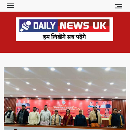
Skip
to
content
DAI
हम
लिखेंगे
NE
सब
U
पढ़ेंगे