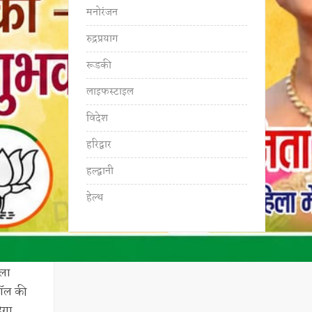
मनोरंजन
रुद्रप्रयाग
रूडकी
लाइफस्टाइल
विदेश
हरिद्वार
हल्द्वानी
हेल्थ
िला
बॉल की
ेगा