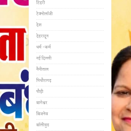
टिहरी
टेक्नोलॉजी
देश
देहरादून
धर्म -कर्म
नई दिल्ली
नैनीताल
पिथौरागढ़
पौड़ी
बागेश्वर
बिजनेस
बॉलीवुड