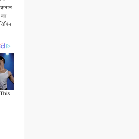
कप्तान
श का
 विपिन