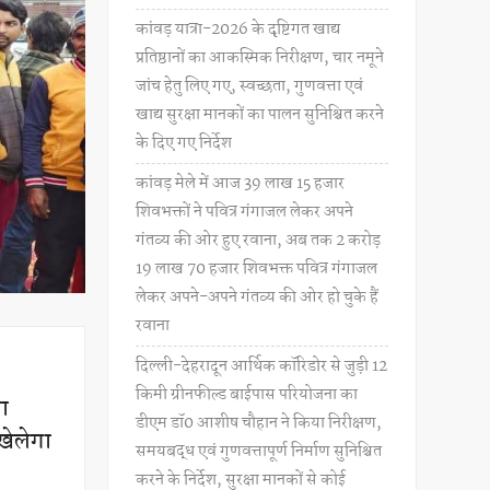
कांवड़ यात्रा-2026 के दृष्टिगत खाद्य
प्रतिष्ठानों का आकस्मिक निरीक्षण, चार नमूने
जांच हेतु लिए गए, स्वच्छता, गुणवत्ता एवं
खाद्य सुरक्षा मानकों का पालन सुनिश्चित करने
के दिए गए निर्देश
कांवड़ मेले में आज 39 लाख 15 हजार
शिवभक्तों ने पवित्र गंगाजल लेकर अपने
गंतव्य की ओर हुए रवाना, अब तक 2 करोड़
19 लाख 70 हजार शिवभक्त पवित्र गंगाजल
लेकर अपने-अपने गंतव्य की ओर हो चुके हैं
रवाना
दिल्ली-देहरादून आर्थिक कॉरिडोर से जुड़ी 12
किमी ग्रीनफील्ड बाईपास परियोजना का
ा
डीएम डॉ0 आशीष चौहान ने किया निरीक्षण,
खेलेगा
समयबद्ध एवं गुणवत्तापूर्ण निर्माण सुनिश्चित
करने के निर्देश, सुरक्षा मानकों से कोई