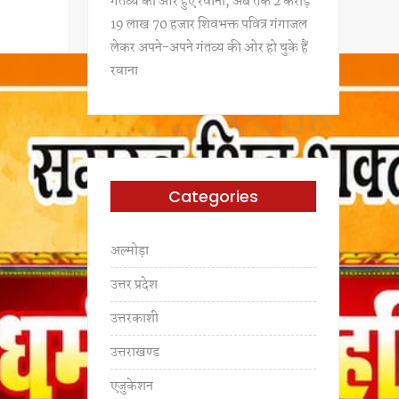
गंतव्य की ओर हुए रवाना, अब तक 2 करोड़
19 लाख 70 हजार शिवभक्त पवित्र गंगाजल
लेकर अपने-अपने गंतव्य की ओर हो चुके हैं
रवाना
Categories
अल्मोड़ा
उत्तर प्रदेश
उत्तरकाशी
उत्तराखण्ड
एजुकेशन