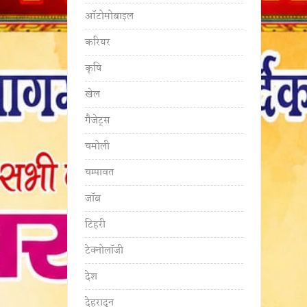
ऑटोमोबाइल
करियर
कृषि
खेल
गैजेट्स
चमोली
चम्पावत
जॉब
टिहरी
टेक्नोलॉजी
देश
देहरादून