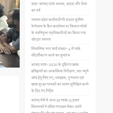
कहा-कांवड़ यात्रा आस्था, श्रद्धा और सेवा
का पर्व
भाजपा प्रदेश कार्यकारिणी सदस्य सुशील
पेगोवाल के कैंप कार्यालय पर किसान मोर्चा
के नवनियुक्त पदाधिकारियों का किया गया
जोरदार स्वागत
शिवालिक नगर वार्ड संख्या–4 में पार्क
सौंदर्यीकरण कार्य का शुभारंभ
कांवड़ यात्रा-2026 के दृष्टिगत खाद्य
प्रतिष्ठानों का आकस्मिक निरीक्षण, चार नमूने
जांच हेतु लिए गए, स्वच्छता, गुणवत्ता एवं
खाद्य सुरक्षा मानकों का पालन सुनिश्चित करने
के दिए गए निर्देश
कांवड़ मेले में आज 39 लाख 15 हजार
शिवभक्तों ने पवित्र गंगाजल लेकर अपने