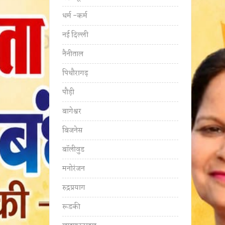
धर्म -कर्म
नई दिल्ली
नैनीताल
पिथौरागढ़
पौड़ी
बागेश्वर
बिजनेस
बॉलीवुड
मनोरंजन
रुद्रप्रयाग
रूडकी