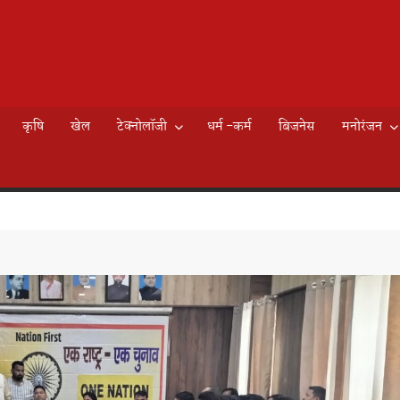
AILY
े
EWS
कृषि
खेल
टेक्नोलॉजी
धर्म -कर्म
बिजनेस
मनोरंजन
K