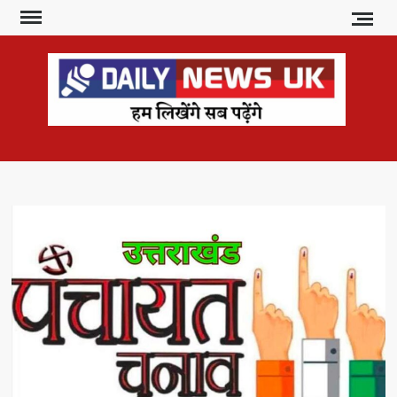
Skip
to
content
DAI
हम
लिखेंगे
NE
सब
U
पढ़ेंगे