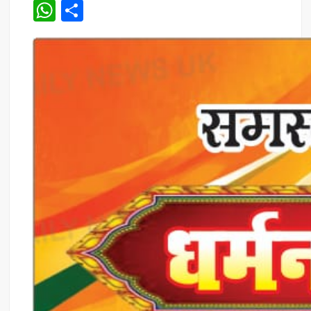
W
S
h
h
at
ar
s
e
A
p
p