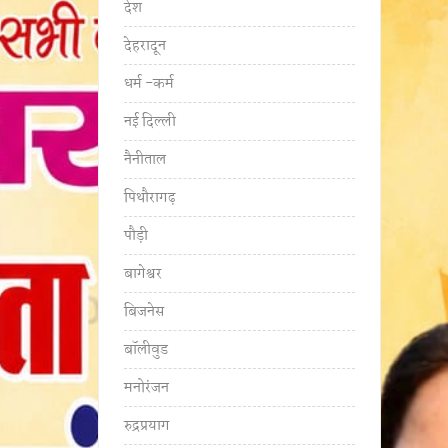
देश
देहरादून
धर्म -कर्म
नई दिल्ली
नैनीताल
पिथौरागढ़
पौड़ी
बागेश्वर
बिजनेस
बॉलीवुड
मनोरंजन
रुद्रप्रयाग