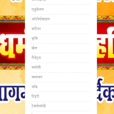
उत्तराखण्ड
एजुकेशन
ऑटोमोबाइल
करियर
कृषि
खेल
गैजेट्स
चमोली
चम्पावत
जॉब
टिहरी
टेक्नोलॉजी