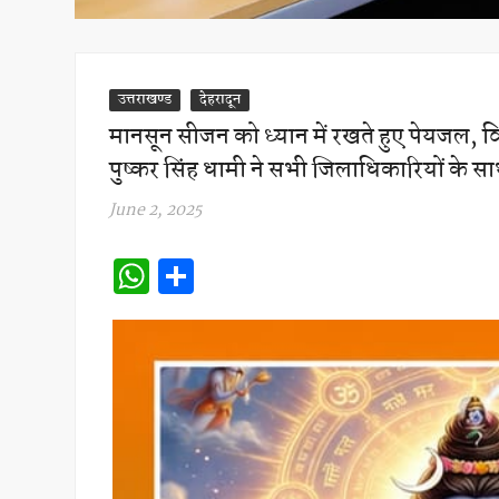
उत्तराखण्ड
देहरादून
मानसून सीजन को ध्यान में रखते हुए पेयजल, विद्
पुष्कर सिंह धामी ने सभी जिलाधिकारियों के स
June 2, 2025
W
S
h
h
at
ar
s
e
A
p
p