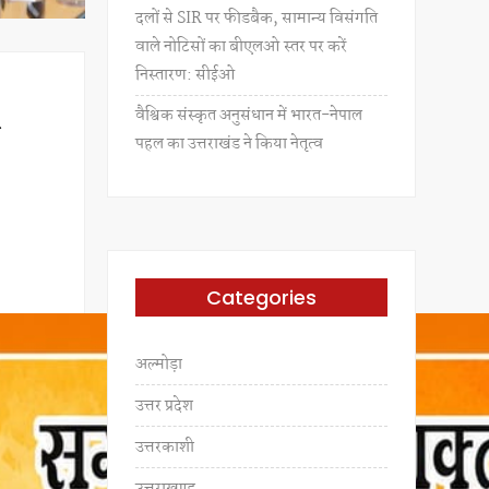
दलों से SIR पर फीडबैक, सामान्य विसंगति
वाले नोटिसों का बीएलओ स्तर पर करें
निस्तारण: सीईओ
वैश्विक संस्कृत अनुसंधान में भारत-नेपाल
ी
पहल का उत्तराखंड ने किया नेतृत्व
Categories
अल्मोड़ा
उत्तर प्रदेश
उत्तरकाशी