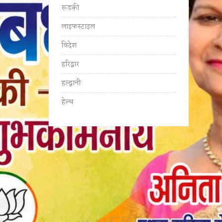
रूडकी
लाइफस्टाइल
विदेश
हरिद्वार
हल्द्वानी
हेल्थ