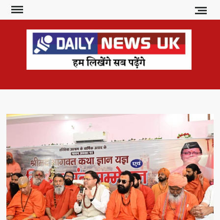
Skip
to
content
DAI
हम
लिखेंगे
NE
सब
U
पढ़ेंगे