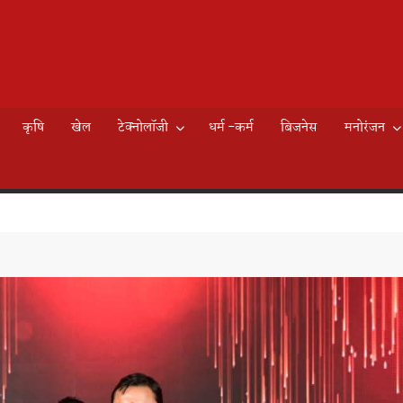
AILY
े
EWS
कृषि
खेल
टेक्नोलॉजी
धर्म -कर्म
बिजनेस
मनोरंजन
K