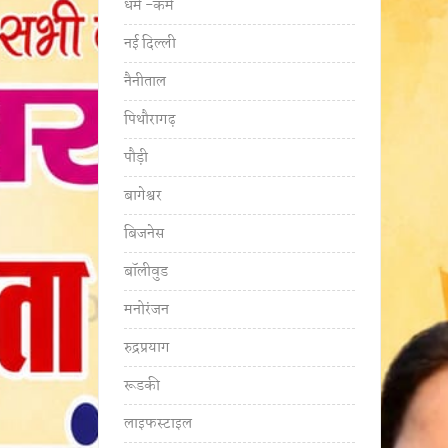
धर्म -कर्म
नई दिल्ली
नैनीताल
पिथौरागढ़
पौड़ी
बागेश्वर
बिजनेस
बॉलीवुड
मनोरंजन
रुद्रप्रयाग
रूडकी
लाइफस्टाइल