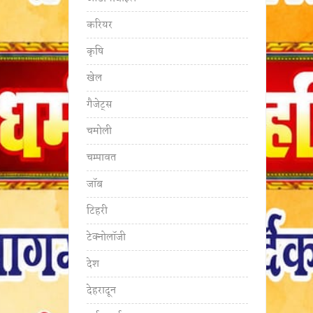
करियर
कृषि
खेल
गैजेट्स
चमोली
चम्पावत
जॉब
टिहरी
टेक्नोलॉजी
देश
देहरादून