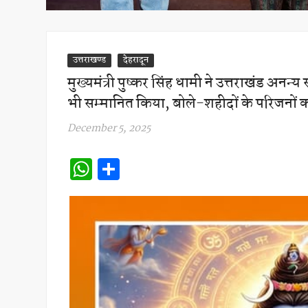
उत्तराखण्ड
देहरादून
मुख्यमंत्री पुष्कर सिंह धामी ने उत्तराखंड अनन्
भी सम्मानित किया, बोले-शहीदों के परिजनों का स
December 5, 2025
W
S
h
h
at
ar
s
e
A
p
p