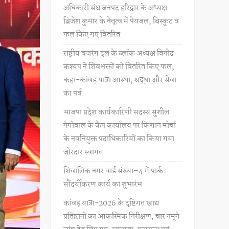
अधिकारी संघ जनपद हरिद्वार के अध्यक्ष
ब्रिजेश कुमार के नेतृत्व में पेयजल, बिस्कुट व
फल किए गए वितरित
राष्ट्रीय बजरंग दल के ब्लॉक अध्यक्ष विनोद
कश्यप ने शिवभक्तों को वितरित किए फल,
कहा-कांवड़ यात्रा आस्था, श्रद्धा और सेवा
का पर्व
भाजपा प्रदेश कार्यकारिणी सदस्य सुशील
पेगोवाल के कैंप कार्यालय पर किसान मोर्चा
के नवनियुक्त पदाधिकारियों का किया गया
जोरदार स्वागत
शिवालिक नगर वार्ड संख्या–4 में पार्क
सौंदर्यीकरण कार्य का शुभारंभ
कांवड़ यात्रा-2026 के दृष्टिगत खाद्य
प्रतिष्ठानों का आकस्मिक निरीक्षण, चार नमूने