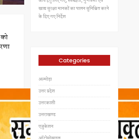
जांच हेतु लिए गए, स्वच्छता, गुणवत्ता एवं
खाद्य सुरक्षा मानकों का पालन सुनिश्चित करने
के दिए गए निर्देश
ं को
रेरणा
Categories
अल्मोड़ा
उत्तर प्रदेश
उत्तरकाशी
उत्तराखण्ड
एजुकेशन
ऑटोमोबाइल