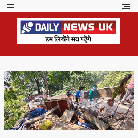
Skip
to
content
DAI
हम
लिखेंगे
NE
सब
U
पढ़ेंगे