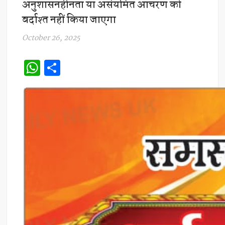
अनुशासनहीनता या असंयमित आचरण को
बर्दाश्त नहीं किया जाएगा
October 26, 2025
W
S
h
h
at
ar
s
e
A
p
p