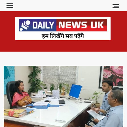
Skip
to
content
DAI
हम
लिखेंगे
NE
सब
U
पढ़ेंगे