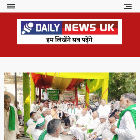
Skip
to
content
DAI
हम
लिखेंगे
NE
सब
U
पढ़ेंगे