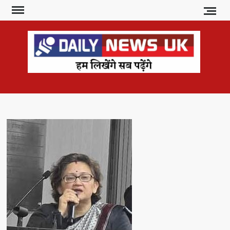
Skip
to
content
DAI
हम
लिखेंगे
NE
सब
U
पढ़ेंगे