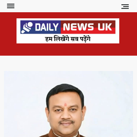
Skip
to
content
DAI
हम
लिखेंगे
NE
सब
U
पढ़ेंगे