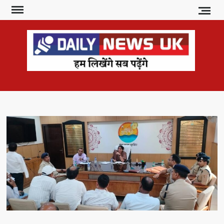
Skip
to
content
DAI
हम
लिखेंगे
NE
सब
U
पढ़ेंगे