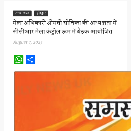
उत्तराखण्ड
हरिद्वार
मेला अधिकारी श्रीमती सोनिका की अध्यक्षता में
सीसीआर मेला कंट्रोल रूम में बैठक आयोजित
August 7, 2025
W
S
h
h
at
ar
s
e
A
p
p