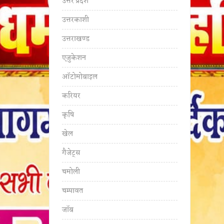
उत्तर प्रदेश
उत्तरकाशी
उत्तराखण्ड
एजुकेशन
ऑटोमोबाइल
करियर
कृषि
खेल
गैजेट्स
चमोली
चम्पावत
जॉब