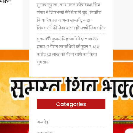
्यक्रम
सुभाष खुराना, नगर मंडल कोषाध्यक्ष शिव
शंकर ने शिवभक्तों की सेवा में जुटे, वितरित
किया पेयजल व अन्य सामग्री, कहा-
शिवभक्तों की सेवा करना ही सच्ची शिव भक्ति
मुख्यमंत्री पुष्कर सिंह धामी ने 9 लाख 87
हजार17 पेंशन लाभार्थियों को कुल ₹ 146
करोड़ 32 लाख की पेंशन राशि का किया
भुगतान
Categories
अल्मोड़ा