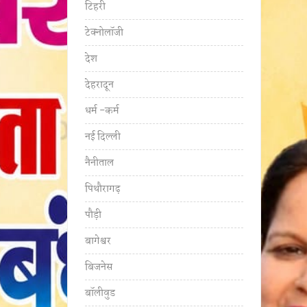
टिहरी
टेक्नोलॉजी
देश
देहरादून
धर्म -कर्म
नई दिल्ली
नैनीताल
पिथौरागढ़
पौड़ी
बागेश्वर
बिजनेस
बॉलीवुड