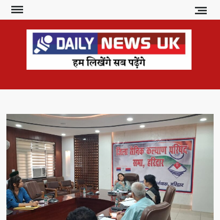
Skip
to
content
DAI
हम
लिखेंगे
NE
सब
U
पढ़ेंगे